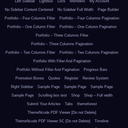
Left Sidebar
Lightbox
Lists
Members
My Account
No Sidebar Content Centered
No Sidebar Full Width
Page Builder
Portfolio – Four Columns Filter
Portfolio – Four Columns Pagination
Portfolio – One Column Filter
Portfolio – One Column Pagination
Portfolio – Three Columns Filter
Portfolio – Three Columns Pagination
Portfolio – Two Columns Filter
Portfolio – Two Columns Pagination
Portfolio With Filter And Pagination
Portfolio Without Filter And Pagination
Progress Bars
Promotion Boxes
Quotes
Register
Review System
Right Sidebar
Sample Page
Sample Page
Sample Page
Sample Page
Scrolling box test
Shop
Shop – Full width
Submit Your Articles
Tabs
themeforest
ThemeNcode PDF Viewer [Do not Delete]
ThemeNcode PDF Viewer SC [Do not Delete]
Timeline