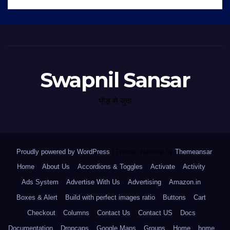
Swapnil Sansar
भीड़ से जुदा
Proudly powered by WordPress
|
Theme: Newsup by
Themeansar
.
Home
About Us
Accordions & Toggles
Activate
Activity
Ads System
Advertise With Us
Advertising
Amazon.in
Boxes & Alert
Build with perfect images ratio
Buttons
Cart
Checkout
Columns
Contact Us
Contact US
Docs
Documentation
Dropcaps
Google Maps
Groups
Home
home