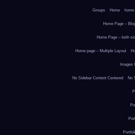
Groups
Home
home
Home Page – Blog
Home Page – both side
Home page – Multiple Layout
Ho
Images 
No Sidebar Content Centered
No S
P
Po
Por
Portfo