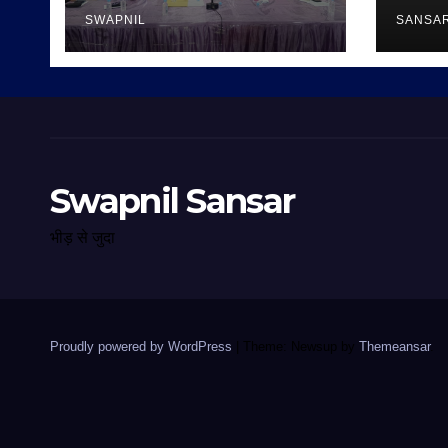
SWAPNIL
SANSA
Swapnil Sansar
भीड़ से जुदा
Proudly powered by WordPress
|
Theme: Newsup by
Themeansar
.