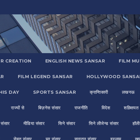
R CREATION
ENGLISH NEWS SANSAR
FILM MU
AR
FILM LEGEND SANSAR
HOLLYWOOD SANSA
HIS DAY
SPORTS SANSAR
क्रान्तिकारी
लखनऊ
राज्यों से
बिज़नेस संसार
राजनीति
विदेश
शख़्सियत
य संसार
मीडिया संसार
सिने संसार
सिने लीजेन्ड संसार
हॉली
सेहत संसार
घर संसार
सनातन संसार
इस्लाम
ख़ा