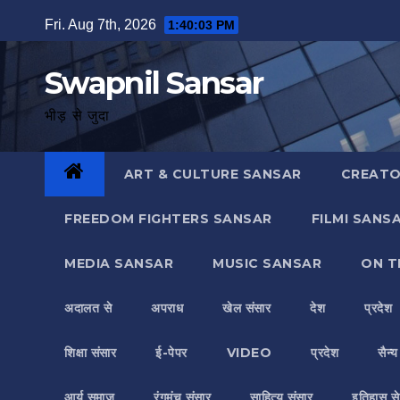
Skip
Fri. Aug 7th, 2026
1:40:04 PM
to
content
Swapnil Sansar
भीड़ से जुदा
ART & CULTURE SANSAR
CREATO
FREEDOM FIGHTERS SANSAR
FILMI SANS
MEDIA SANSAR
MUSIC SANSAR
ON T
अदालत से
अपराध
खेल संसार
देश
प्रदेश
शिक्षा संसार
ई-पेपर
VIDEO
प्रदेश
सैन्
आर्य समाज
रंगमंच संसार
साहित्य संसार
इतिहास से