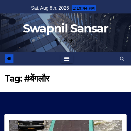
Skip
Sat. Aug 8th, 2026
1:19:45 PM
to
content
Swapnil Sansar
भीड़ से जुदा
Tag:
#बेंगलौर