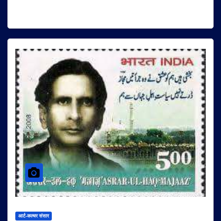
आर्ट-कल्चर संसार