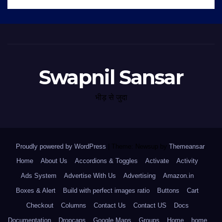
Swapnil Sansar
भीड़ से जुदा
Proudly powered by WordPress
|
Theme: Newsup by
Themeansar
.
Home
About Us
Accordions & Toggles
Activate
Activity
Ads System
Advertise With Us
Advertising
Amazon.in
Boxes & Alert
Build with perfect images ratio
Buttons
Cart
Checkout
Columns
Contact Us
Contact US
Docs
Documentation
Dropcaps
Google Maps
Groups
Home
home