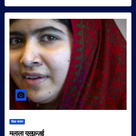
शिक्षा संसार
मलाला युसुफ़ज़ई