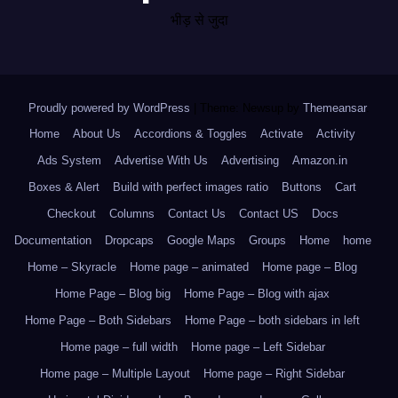
भीड़ से जुदा
Proudly powered by WordPress
|
Theme: Newsup by
Themeansar
.
Home
About Us
Accordions & Toggles
Activate
Activity
Ads System
Advertise With Us
Advertising
Amazon.in
Boxes & Alert
Build with perfect images ratio
Buttons
Cart
Checkout
Columns
Contact Us
Contact US
Docs
Documentation
Dropcaps
Google Maps
Groups
Home
home
Home – Skyracle
Home page – animated
Home page – Blog
Home Page – Blog big
Home Page – Blog with ajax
Home Page – Both Sidebars
Home Page – both sidebars in left
Home page – full width
Home page – Left Sidebar
Home page – Multiple Layout
Home page – Right Sidebar