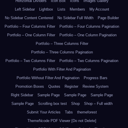
Horizontal Dividers
Icon Box
Icons
Images Gallery
Left Sidebar
Lightbox
Lists
Members
My Account
No Sidebar Content Centered
No Sidebar Full Width
Page Builder
Portfolio – Four Columns Filter
Portfolio – Four Columns Pagination
Portfolio – One Column Filter
Portfolio – One Column Pagination
Portfolio – Three Columns Filter
Portfolio – Three Columns Pagination
Portfolio – Two Columns Filter
Portfolio – Two Columns Pagination
Portfolio With Filter And Pagination
Portfolio Without Filter And Pagination
Progress Bars
Promotion Boxes
Quotes
Register
Review System
Right Sidebar
Sample Page
Sample Page
Sample Page
Sample Page
Scrolling box test
Shop
Shop – Full width
Submit Your Articles
Tabs
themeforest
ThemeNcode PDF Viewer [Do not Delete]