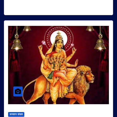
सनातन संसार