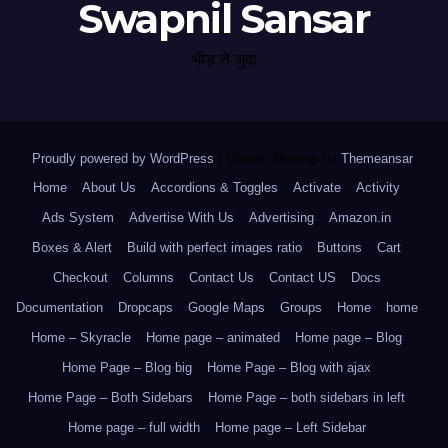
Swapnil Sansar
भीड़ से जुदा
Proudly powered by WordPress
|
Theme: Newsup by
Themeansar
.
Home
About Us
Accordions & Toggles
Activate
Activity
Ads System
Advertise With Us
Advertising
Amazon.in
Boxes & Alert
Build with perfect images ratio
Buttons
Cart
Checkout
Columns
Contact Us
Contact US
Docs
Documentation
Dropcaps
Google Maps
Groups
Home
home
Home – Skyracle
Home page – animated
Home page – Blog
Home Page – Blog big
Home Page – Blog with ajax
Home Page – Both Sidebars
Home Page – both sidebars in left
Home page – full width
Home page – Left Sidebar