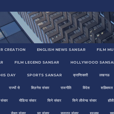
R CREATION
ENGLISH NEWS SANSAR
FILM MU
AR
FILM LEGEND SANSAR
HOLLYWOOD SANSA
HIS DAY
SPORTS SANSAR
क्रान्तिकारी
लखनऊ
राज्यों से
बिज़नेस संसार
राजनीति
विदेश
शख़्सियत
य संसार
मीडिया संसार
सिने संसार
सिने लीजेन्ड संसार
हॉली
सेहत संसार
घर संसार
सनातन संसार
इस्लाम
ख़ा