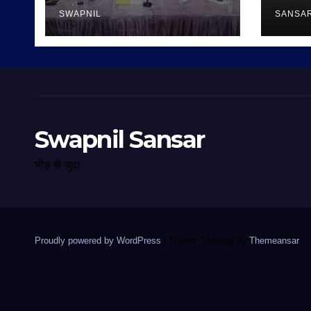
SWAPNIL
SANSA
Swapnil Sansar
भीड़ से जुदा
Proudly powered by WordPress
|
Theme: Newsup by
Themeansar
.