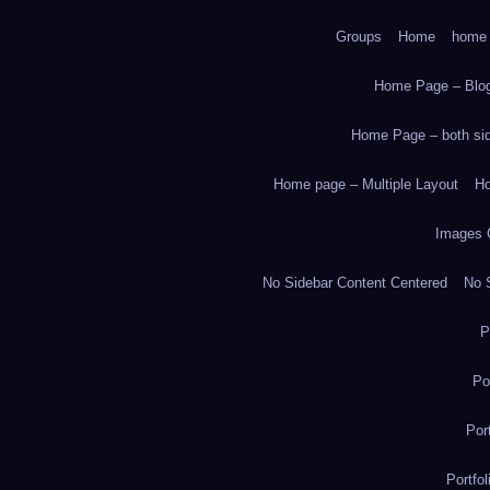
Groups
Home
home
Home Page – Blog
Home Page – both side
Home page – Multiple Layout
Ho
Images 
No Sidebar Content Centered
No S
P
Po
Por
Portfo