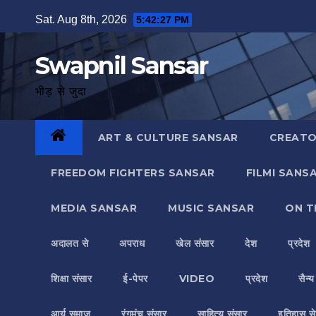
Skip
Sat. Aug 8th, 2026
5:42:27 PM
to
content
Swapnil Sansar
भीड़ से जुदा
ART & CULTURE SANSAR
CREATO
FREEDOM FIGHTERS SANSAR
FILMI SANS
MEDIA SANSAR
MUSIC SANSAR
ON T
अदालत से
अपराध
खेल संसार
देश
प्रदेश
शिक्षा संसार
ई-पेपर
VIDEO
प्रदेश
सैन्
आर्य समाज
रंगमंच संसार
साहित्य संसार
इतिहास से