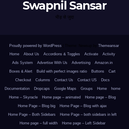
Swapnil Sansar
भीड़ से जुदा
Proudly powered by WordPress
|
Theme: Newsup by
Themeansar
.
Home
About Us
Accordions & Toggles
Activate
Activity
Ads System
Advertise With Us
Advertising
Amazon.in
Boxes & Alert
Build with perfect images ratio
Buttons
Cart
Checkout
Columns
Contact Us
Contact US
Docs
Documentation
Dropcaps
Google Maps
Groups
Home
home
Home – Skyracle
Home page – animated
Home page – Blog
Home Page – Blog big
Home Page – Blog with ajax
Home Page – Both Sidebars
Home Page – both sidebars in left
Home page – full width
Home page – Left Sidebar