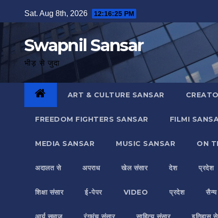
Skip
Sat. Aug 8th, 2026
12:16:26 PM
to
content
Swapnil Sansar
भीड़ से जुदा
ART & CULTURE SANSAR
CREATO
FREEDOM FIGHTERS SANSAR
FILMI SANS
MEDIA SANSAR
MUSIC SANSAR
ON T
अदालत से
अपराध
खेल संसार
देश
प्रदेश
शिक्षा संसार
ई-पेपर
VIDEO
प्रदेश
सैन्
आर्य समाज
रंगमंच संसार
साहित्य संसार
इतिहास से