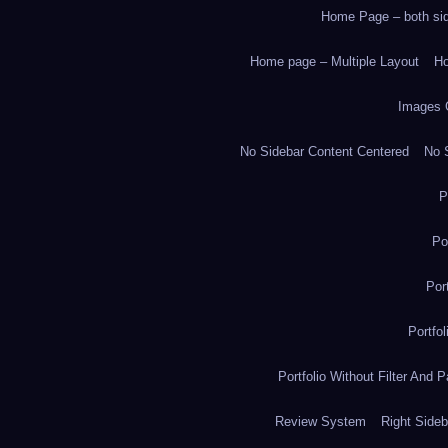
Home Page – both side
Home page – Multiple Layout
Ho
Images 
No Sidebar Content Centered
No S
P
Po
Por
Portfo
Portfolio Without Filter And P
Review System
Right Sideb