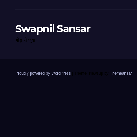
Swapnil Sansar
भीड़ से जुदा
Proudly powered by WordPress
|
Theme: Newsup by
Themeansar
.