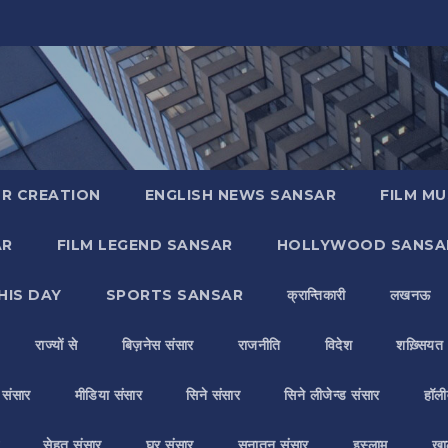
R CREATION
ENGLISH NEWS SANSAR
FILM MU
AR
FILM LEGEND SANSAR
HOLLYWOOD SANSA
HIS DAY
SPORTS SANSAR
क्रान्तिकारी
लखनऊ
राज्यों से
बिज़नेस संसार
राजनीति
विदेश
शख़्सियत
य संसार
मीडिया संसार
सिने संसार
सिने लीजेन्ड संसार
हॉली
सेहत संसार
घर संसार
सनातन संसार
इस्लाम
ख़ा