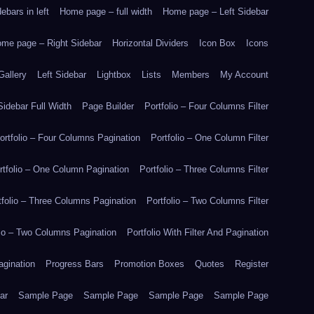
bars in left
Home page – full width
Home page – Left Sidebar
me page – Right Sidebar
Horizontal Dividers
Icon Box
Icons
Gallery
Left Sidebar
Lightbox
Lists
Members
My Account
idebar Full Width
Page Builder
Portfolio – Four Columns Filter
ortfolio – Four Columns Pagination
Portfolio – One Column Filter
rtfolio – One Column Pagination
Portfolio – Three Columns Filter
tfolio – Three Columns Pagination
Portfolio – Two Columns Filter
lio – Two Columns Pagination
Portfolio With Filter And Pagination
agination
Progress Bars
Promotion Boxes
Quotes
Register
ar
Sample Page
Sample Page
Sample Page
Sample Page