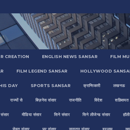
R CREATION
ENGLISH NEWS SANSAR
FILM MU
AR
FILM LEGEND SANSAR
HOLLYWOOD SANSA
HIS DAY
SPORTS SANSAR
क्रान्तिकारी
लखनऊ
राज्यों से
बिज़नेस संसार
राजनीति
विदेश
शख़्सियत
य संसार
मीडिया संसार
सिने संसार
सिने लीजेन्ड संसार
हॉली
सेहत संसार
घर संसार
सनातन संसार
इस्लाम
ख़ा