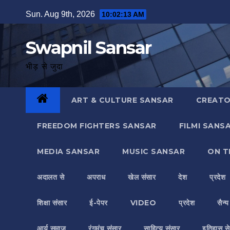
Skip
Sun. Aug 9th, 2026
10:02:14 AM
to
content
Swapnil Sansar
भीड़ से जुदा
ART & CULTURE SANSAR
CREATO
FREEDOM FIGHTERS SANSAR
FILMI SANS
MEDIA SANSAR
MUSIC SANSAR
ON T
अदालत से
अपराध
खेल संसार
देश
प्रदेश
शिक्षा संसार
ई-पेपर
VIDEO
प्रदेश
सैन्
आर्य समाज
रंगमंच संसार
साहित्य संसार
इतिहास से