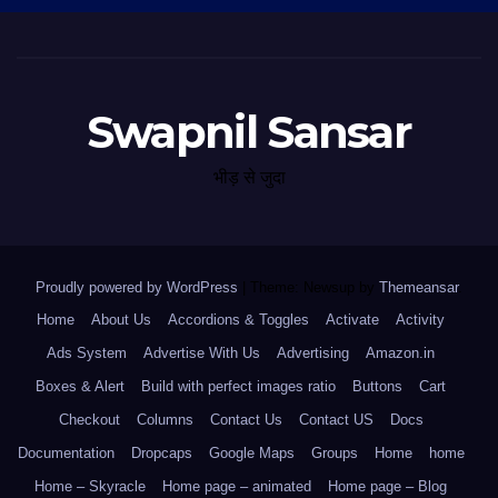
Swapnil Sansar
भीड़ से जुदा
Proudly powered by WordPress
|
Theme: Newsup by
Themeansar
.
Home
About Us
Accordions & Toggles
Activate
Activity
Ads System
Advertise With Us
Advertising
Amazon.in
Boxes & Alert
Build with perfect images ratio
Buttons
Cart
Checkout
Columns
Contact Us
Contact US
Docs
Documentation
Dropcaps
Google Maps
Groups
Home
home
Home – Skyracle
Home page – animated
Home page – Blog