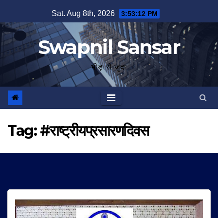
Skip
Sat. Aug 8th, 2026
3:53:13 PM
to
content
Swapnil Sansar
भीड़ से जुदा
Tag:
#राष्ट्रीयप्रसारणदिवस