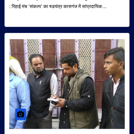
: रिहाई मंच ‘संकल्प’ का षडयंत्र कासगंज में सांप्रदायिक…