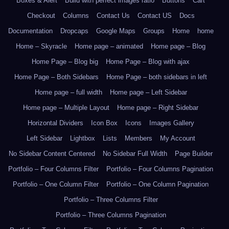
Boxes & Alert
Build with perfect images ratio
Buttons
Cart
Checkout
Columns
Contact Us
Contact US
Docs
Documentation
Dropcaps
Google Maps
Groups
Home
home
Home – Skyracle
Home page – animated
Home page – Blog
Home Page – Blog big
Home Page – Blog with ajax
Home Page – Both Sidebars
Home Page – both sidebars in left
Home page – full width
Home page – Left Sidebar
Home page – Multiple Layout
Home page – Right Sidebar
Horizontal Dividers
Icon Box
Icons
Images Gallery
Left Sidebar
Lightbox
Lists
Members
My Account
No Sidebar Content Centered
No Sidebar Full Width
Page Builder
Portfolio – Four Columns Filter
Portfolio – Four Columns Pagination
Portfolio – One Column Filter
Portfolio – One Column Pagination
Portfolio – Three Columns Filter
Portfolio – Three Columns Pagination