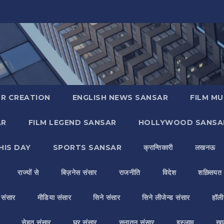
R CREATION
ENGLISH NEWS SANSAR
FILM MU
AR
FILM LEGEND SANSAR
HOLLYWOOD SANSA
HIS DAY
SPORTS SANSAR
क्रान्तिकारी
लखनऊ
राज्यों से
बिज़नेस संसार
राजनीति
विदेश
शख़्सियत
य संसार
मीडिया संसार
सिने संसार
सिने लीजेन्ड संसार
हॉली
सेहत संसार
घर संसार
सनातन संसार
इस्लाम
ख़ा