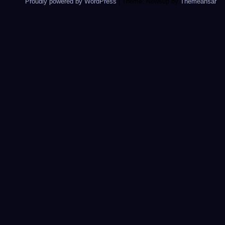
Proudly powered by WordPress
|
Theme: Newsup by
Themeansar
.