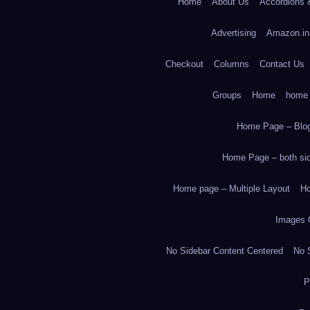
Home
About Us
Accordions 
Advertising
Amazon.in
Checkout
Columns
Contact Us
Groups
Home
home
Home Page – Blog
Home Page – both side
Home page – Multiple Layout
Ho
Images 
No Sidebar Content Centered
No S
P