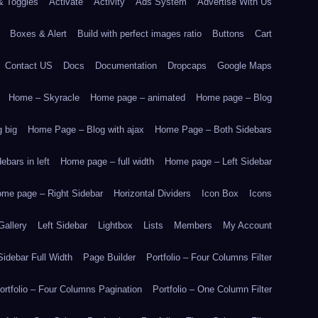
& Toggles
Activate
Activity
Ads System
Advertise With Us
Boxes & Alert
Build with perfect images ratio
Buttons
Cart
Contact US
Docs
Documentation
Dropcaps
Google Maps
Home – Skyracle
Home page – animated
Home page – Blog
 big
Home Page – Blog with ajax
Home Page – Both Sidebars
bars in left
Home page – full width
Home page – Left Sidebar
me page – Right Sidebar
Horizontal Dividers
Icon Box
Icons
Gallery
Left Sidebar
Lightbox
Lists
Members
My Account
idebar Full Width
Page Builder
Portfolio – Four Columns Filter
ortfolio – Four Columns Pagination
Portfolio – One Column Filter