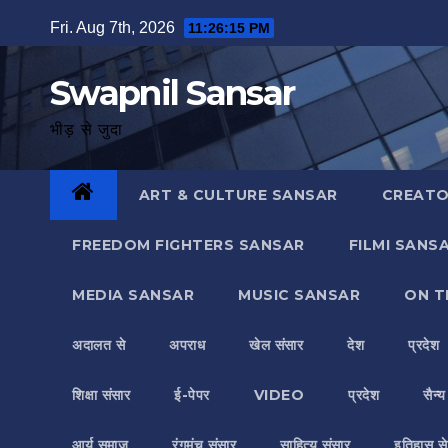
Skip
Fri. Aug 7th, 2026
11:26:16 PM
to
content
Swapnil Sansar
भीड़ से जुदा
ART & CULTURE SANSAR
CREATO
FREEDOM FIGHTERS SANSAR
FILMI SANS
MEDIA SANSAR
MUSIC SANSAR
ON T
अदालत से
अपराध
खेल संसार
देश
प्रदेश
शिक्षा संसार
ई-पेपर
VIDEO
प्रदेश
सैन्
आर्य समाज
रंगमंच संसार
साहित्य संसार
इतिहास से