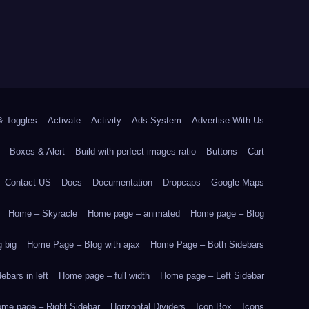
& Toggles
Activate
Activity
Ads System
Advertise With Us
Boxes & Alert
Build with perfect images ratio
Buttons
Cart
Contact US
Docs
Documentation
Dropcaps
Google Maps
Home – Skyracle
Home page – animated
Home page – Blog
 big
Home Page – Blog with ajax
Home Page – Both Sidebars
bars in left
Home page – full width
Home page – Left Sidebar
me page – Right Sidebar
Horizontal Dividers
Icon Box
Icons