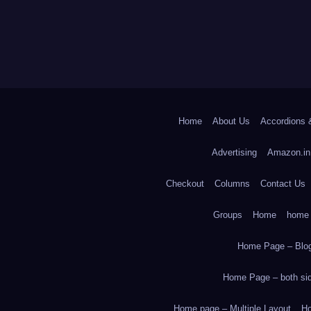
Home
About Us
Accordions 
Advertising
Amazon.in
Checkout
Columns
Contact Us
Groups
Home
home
Home Page – Blog
Home Page – both side
Home page – Multiple Layout
Ho