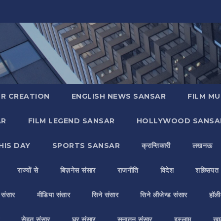
R CREATION
ENGLISH NEWS SANSAR
FILM MU
AR
FILM LEGEND SANSAR
HOLLYWOOD SANSA
HIS DAY
SPORTS SANSAR
क्रान्तिकारी
लखनऊ
राज्यों से
बिज़नेस संसार
राजनीति
विदेश
शख़्सियत
य संसार
मीडिया संसार
सिने संसार
सिने लीजेन्ड संसार
हॉली
सेहत संसार
घर संसार
सनातन संसार
इस्लाम
ख़ा