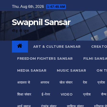
Skip
Thu. Aug 6th, 2026
1:47:46 AM
to
content
Swapnil Sansar
भीड़ से जुदा
ART & CULTURE SANSAR
CREATO
FREEDOM FIGHTERS SANSAR
FILMI SANS
MEDIA SANSAR
MUSIC SANSAR
ON T
अदालत से
अपराध
खेल संसार
देश
प्रदेश
शिक्षा संसार
ई-पेपर
VIDEO
प्रदेश
सैन्
आर्य समाज
रंगमंच संसार
साहित्य संसार
इतिहास से