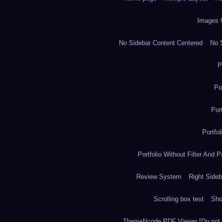
Images 
No Sidebar Content Centered
No S
P
Po
Por
Portfo
Portfolio Without Filter And P
Review System
Right Sideb
Scrolling box test
Sh
ThemeNcode PDF Viewer [Do not 