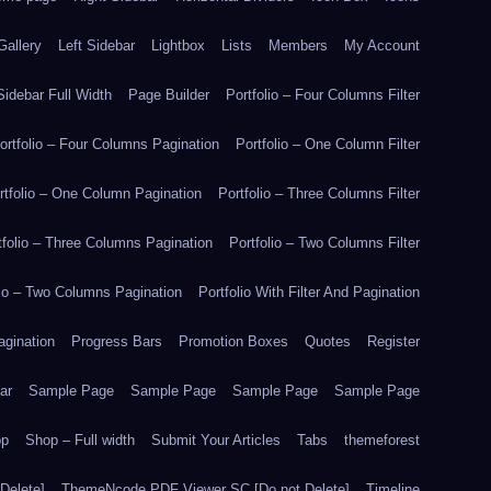
Gallery
Left Sidebar
Lightbox
Lists
Members
My Account
idebar Full Width
Page Builder
Portfolio – Four Columns Filter
ortfolio – Four Columns Pagination
Portfolio – One Column Filter
rtfolio – One Column Pagination
Portfolio – Three Columns Filter
tfolio – Three Columns Pagination
Portfolio – Two Columns Filter
lio – Two Columns Pagination
Portfolio With Filter And Pagination
agination
Progress Bars
Promotion Boxes
Quotes
Register
ar
Sample Page
Sample Page
Sample Page
Sample Page
op
Shop – Full width
Submit Your Articles
Tabs
themeforest
Delete]
ThemeNcode PDF Viewer SC [Do not Delete]
Timeline