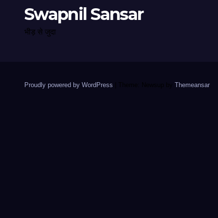
Swapnil Sansar
भीड़ से जुदा
Proudly powered by WordPress
|
Theme: Newsup by
Themeansar
.