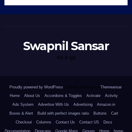
Swapnil Sansar
भीड़ से जुदा
Proudly powered by WordPress
|
Theme: Newsup by
Themeansar
.
Home
About Us
Accordions & Toggles
Activate
Activity
Ads System
Advertise With Us
Advertising
Amazon.in
Boxes & Alert
Build with perfect images ratio
Buttons
Cart
Checkout
Columns
Contact Us
Contact US
Docs
Documentation
Dropcaps
Google Maps
Groups
Home
home