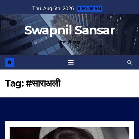
Skip
Thu. Aug 6th, 2026
5:50:06 AM
to
content
Swapnil Sansar
भीड़ से जुदा
Tag:
#साराअली