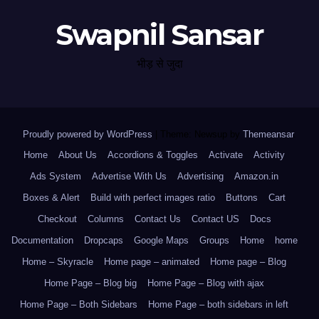
Swapnil Sansar
भीड़ से जुदा
Proudly powered by WordPress
|
Theme: Newsup by
Themeansar
.
Home
About Us
Accordions & Toggles
Activate
Activity
Ads System
Advertise With Us
Advertising
Amazon.in
Boxes & Alert
Build with perfect images ratio
Buttons
Cart
Checkout
Columns
Contact Us
Contact US
Docs
Documentation
Dropcaps
Google Maps
Groups
Home
home
Home – Skyracle
Home page – animated
Home page – Blog
Home Page – Blog big
Home Page – Blog with ajax
Home Page – Both Sidebars
Home Page – both sidebars in left