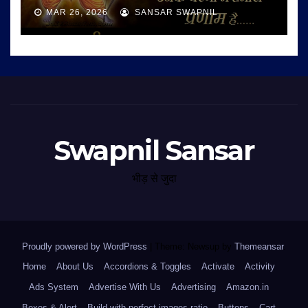
MAR 26, 2026
SANSAR SWAPNIL
Swapnil Sansar
भीड़ से जुदा
Proudly powered by WordPress
|
Theme: Newsup by
Themeansar
.
Home
About Us
Accordions & Toggles
Activate
Activity
Ads System
Advertise With Us
Advertising
Amazon.in
Boxes & Alert
Build with perfect images ratio
Buttons
Cart