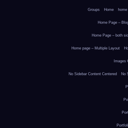
Groups
Home
home
Home Page – Blog
Home Page – both side
Home page – Multiple Layout
Ho
Images 
No Sidebar Content Centered
No S
P
Po
Por
Portfo