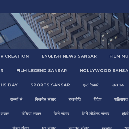
R CREATION
ENGLISH NEWS SANSAR
FILM MU
AR
FILM LEGEND SANSAR
HOLLYWOOD SANSA
HIS DAY
SPORTS SANSAR
क्रान्तिकारी
लखनऊ
राज्यों से
बिज़नेस संसार
राजनीति
विदेश
शख़्सियत
य संसार
मीडिया संसार
सिने संसार
सिने लीजेन्ड संसार
हॉली
सेहत संसार
घर संसार
सनातन संसार
इस्लाम
ख़ा