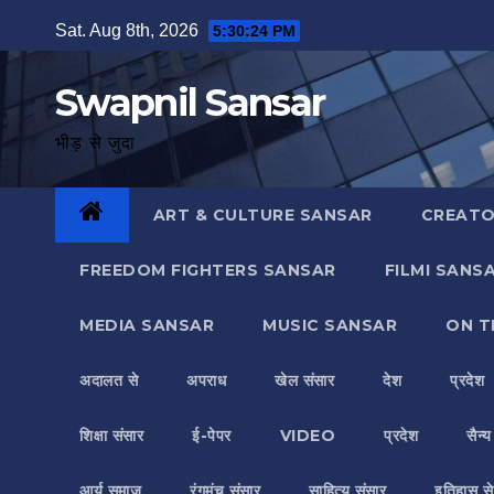
Skip
Sat. Aug 8th, 2026
5:30:25 PM
to
content
Swapnil Sansar
भीड़ से जुदा
ART & CULTURE SANSAR
CREATO
FREEDOM FIGHTERS SANSAR
FILMI SANS
MEDIA SANSAR
MUSIC SANSAR
ON T
अदालत से
अपराध
खेल संसार
देश
प्रदेश
शिक्षा संसार
ई-पेपर
VIDEO
प्रदेश
सैन्
आर्य समाज
रंगमंच संसार
साहित्य संसार
इतिहास से