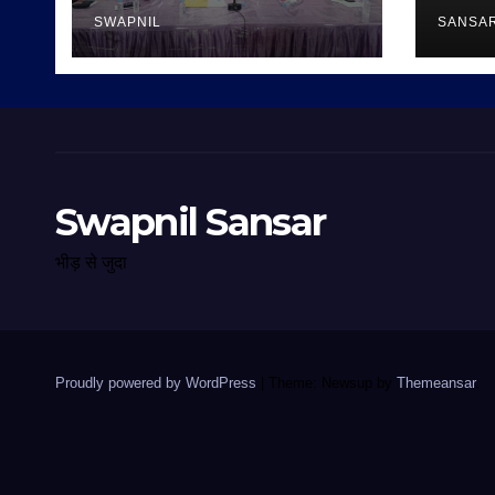
SWAPNIL
SANSA
Swapnil Sansar
भीड़ से जुदा
Proudly powered by WordPress
|
Theme: Newsup by
Themeansar
.