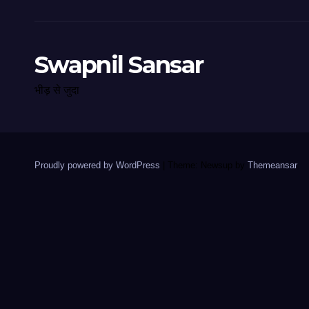
Swapnil Sansar
भीड़ से जुदा
Proudly powered by WordPress
|
Theme: Newsup by
Themeansar
.