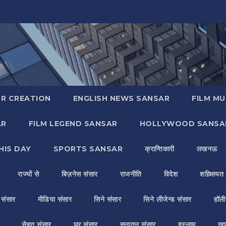
R CREATION
ENGLISH NEWS SANSAR
FILM MU
AR
FILM LEGEND SANSAR
HOLLYWOOD SANSA
HIS DAY
SPORTS SANSAR
क्रान्तिकारी
लखनऊ
राज्यों से
बिज़नेस संसार
राजनीति
विदेश
शख़्सियत
य संसार
मीडिया संसार
सिने संसार
सिने लीजेन्ड संसार
हॉली
सेहत संसार
घर संसार
सनातन संसार
इस्लाम
ख़ा