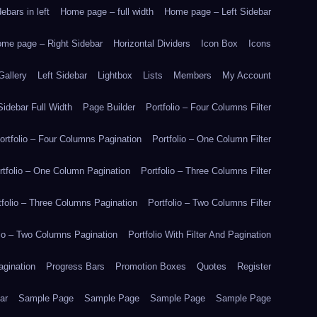
bars in left
Home page – full width
Home page – Left Sidebar
me page – Right Sidebar
Horizontal Dividers
Icon Box
Icons
Gallery
Left Sidebar
Lightbox
Lists
Members
My Account
idebar Full Width
Page Builder
Portfolio – Four Columns Filter
ortfolio – Four Columns Pagination
Portfolio – One Column Filter
rtfolio – One Column Pagination
Portfolio – Three Columns Filter
tfolio – Three Columns Pagination
Portfolio – Two Columns Filter
lio – Two Columns Pagination
Portfolio With Filter And Pagination
agination
Progress Bars
Promotion Boxes
Quotes
Register
ar
Sample Page
Sample Page
Sample Page
Sample Page