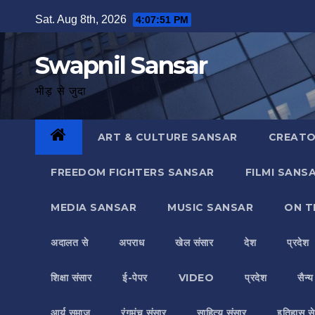
Skip
Sat. Aug 8th, 2026
4:07:52 PM
to
content
Swapnil Sansar
भीड़ से जुदा
ART & CULTURE SANSAR
CREATO
FREEDOM FIGHTERS SANSAR
FILMI SANS
MEDIA SANSAR
MUSIC SANSAR
ON T
अदालत से
अपराध
खेल संसार
देश
प्रदेश
शिक्षा संसार
ई-पेपर
VIDEO
प्रदेश
सैन्
आर्य समाज
रंगमंच संसार
साहित्य संसार
इतिहास से