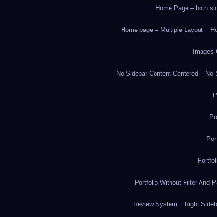
Home Page – both side
Home page – Multiple Layout
Ho
Images 
No Sidebar Content Centered
No S
P
Po
Por
Portfo
Portfolio Without Filter And P
Review System
Right Sideb