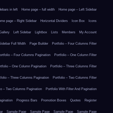
bars in left
Home page – full width
Home page – Left Sidebar
me page – Right Sidebar
Horizontal Dividers
Icon Box
Icons
Gallery
Left Sidebar
Lightbox
Lists
Members
My Account
idebar Full Width
Page Builder
Portfolio – Four Columns Filter
ortfolio – Four Columns Pagination
Portfolio – One Column Filter
rtfolio – One Column Pagination
Portfolio – Three Columns Filter
tfolio – Three Columns Pagination
Portfolio – Two Columns Filter
lio – Two Columns Pagination
Portfolio With Filter And Pagination
agination
Progress Bars
Promotion Boxes
Quotes
Register
ar
Sample Page
Sample Page
Sample Page
Sample Page