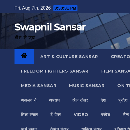
Skip
Fri. Aug 7th, 2026
9:33:32 PM
to
content
Swapnil Sansar
भीड़ से जुदा
ART & CULTURE SANSAR
CREATO
FREEDOM FIGHTERS SANSAR
FILMI SANS
MEDIA SANSAR
MUSIC SANSAR
ON T
अदालत से
अपराध
खेल संसार
देश
प्रदेश
शिक्षा संसार
ई-पेपर
VIDEO
प्रदेश
सैन्
आर्य समाज
रंगमंच संसार
साहित्य संसार
इतिहास से