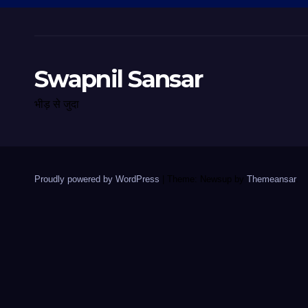
Swapnil Sansar
भीड़ से जुदा
Proudly powered by WordPress
|
Theme: Newsup by
Themeansar
.