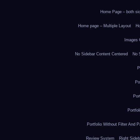
Home Page – both side
Home page – Multiple Layout
Ho
Images 
No Sidebar Content Centered
No S
P
Po
Por
Portfo
Portfolio Without Filter And P
Review System
Right Sideb