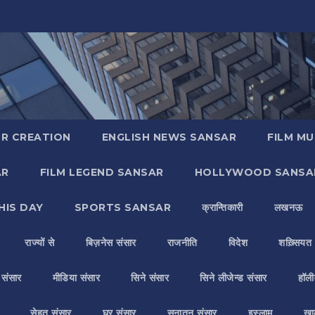
R CREATION
ENGLISH NEWS SANSAR
FILM MU
AR
FILM LEGEND SANSAR
HOLLYWOOD SANSA
HIS DAY
SPORTS SANSAR
क्रान्तिकारी
लखनऊ
राज्यों से
बिज़नेस संसार
राजनीति
विदेश
शख़्सियत
य संसार
मीडिया संसार
सिने संसार
सिने लीजेन्ड संसार
हॉली
सेहत संसार
घर संसार
सनातन संसार
इस्लाम
ख़ा