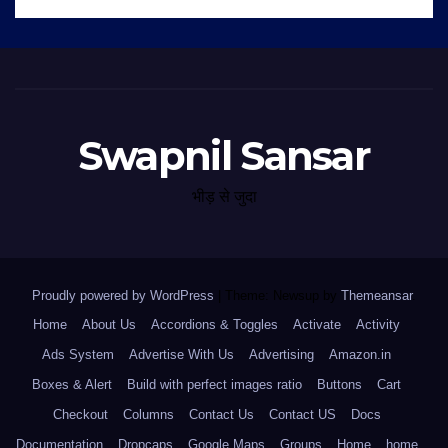
Swapnil Sansar
भीड़ से जुदा
Proudly powered by WordPress
|
Theme: Newsup by
Themeansar
.
Home
About Us
Accordions & Toggles
Activate
Activity
Ads System
Advertise With Us
Advertising
Amazon.in
Boxes & Alert
Build with perfect images ratio
Buttons
Cart
Checkout
Columns
Contact Us
Contact US
Docs
Documentation
Dropcaps
Google Maps
Groups
Home
home