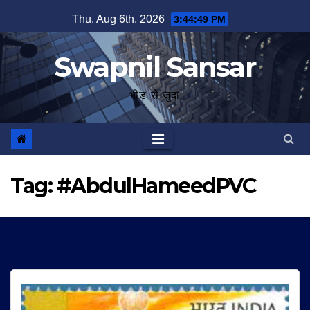
Skip
Thu. Aug 6th, 2026
3:44:49 PM
to
content
Swapnil Sansar
भीड़ से जुदा
Tag:
#AbdulHameedPVC