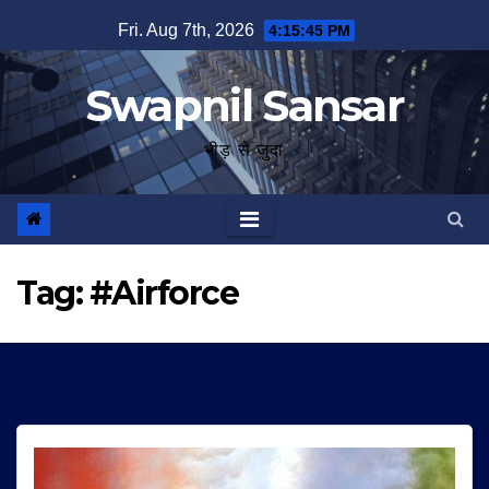
Skip
Fri. Aug 7th, 2026
4:15:45 PM
to
content
Swapnil Sansar
भीड़ से जुदा
Tag:
#Airforce