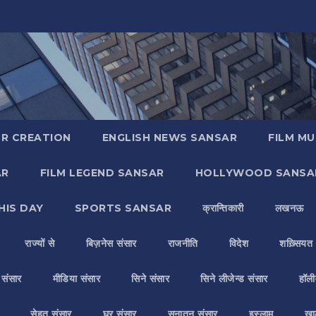
R CREATION
ENGLISH NEWS SANSAR
FILM MU
AR
FILM LEGEND SANSAR
HOLLYWOOD SANSA
HIS DAY
SPORTS SANSAR
क्रान्तिकारी
लखनऊ
राज्यों से
बिज़नेस संसार
राजनीति
विदेश
शख़्सियत
य संसार
मीडिया संसार
सिने संसार
सिने लीजेन्ड संसार
हॉली
सेहत संसार
घर संसार
सनातन संसार
इस्लाम
ख़ा