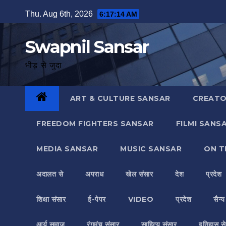
Skip
Thu. Aug 6th, 2026
6:17:14 AM
to
content
Swapnil Sansar
भीड़ से जुदा
ART & CULTURE SANSAR
CREATO
FREEDOM FIGHTERS SANSAR
FILMI SANS
MEDIA SANSAR
MUSIC SANSAR
ON T
अदालत से
अपराध
खेल संसार
देश
प्रदेश
शिक्षा संसार
ई-पेपर
VIDEO
प्रदेश
सैन्
आर्य समाज
रंगमंच संसार
साहित्य संसार
इतिहास से