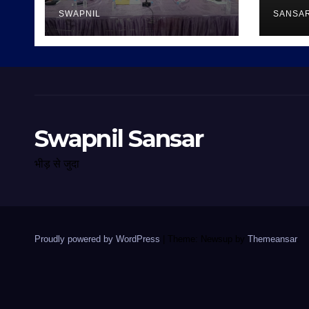
SWAPNIL
SANSA
Swapnil Sansar
भीड़ से जुदा
Proudly powered by WordPress
|
Theme: Newsup by
Themeansar
.