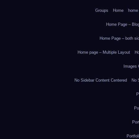
Groups
Home
home
Home Page – Blog
Home Page – both side
Home page – Multiple Layout
Ho
Images 
No Sidebar Content Centered
No S
P
Po
Por
Portfo