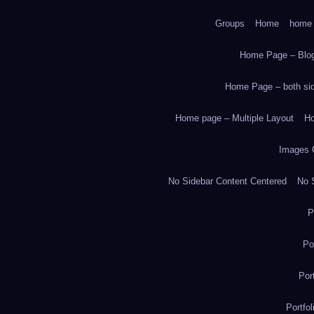
Groups
Home
home
Home Page – Blog
Home Page – both side
Home page – Multiple Layout
Ho
Images 
No Sidebar Content Centered
No S
P
Po
Por
Portfo