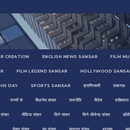
R CREATION
ENGLISH NEWS SANSAR
FILM MU
AR
FILM LEGEND SANSAR
HOLLYWOOD SANSA
HIS DAY
SPORTS SANSAR
क्रान्तिकारी
लखनऊ
राज्यों से
बिज़नेस संसार
राजनीति
विदेश
शख़्सियत
य संसार
मीडिया संसार
सिने संसार
सिने लीजेन्ड संसार
हॉली
सेहत संसार
घर संसार
सनातन संसार
इस्लाम
ख़ा