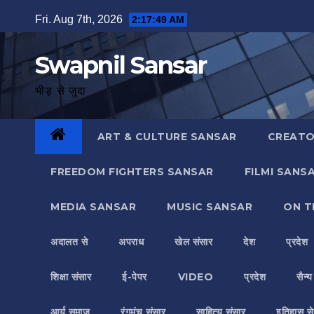
Skip
Fri. Aug 7th, 2026
2:17:50 AM
to
content
Swapnil Sansar
भीड़ से जुदा
ART & CULTURE SANSAR
CREATO
FREEDOM FIGHTERS SANSAR
FILMI SANS
MEDIA SANSAR
MUSIC SANSAR
ON T
अदालत से
अपराध
खेल संसार
देश
प्रदेश
शिक्षा संसार
ई-पेपर
VIDEO
प्रदेश
सैन्
आर्य समाज
रंगमंच संसार
साहित्य संसार
इतिहास से