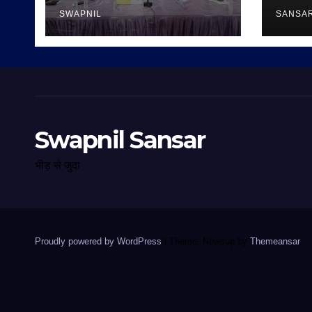
SWAPNIL
SANSA
Swapnil Sansar
भीड़ से जुदा
Proudly powered by WordPress
|
Theme: Newsup by
Themeansar
.