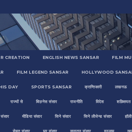
R CREATION
ENGLISH NEWS SANSAR
FILM MU
AR
FILM LEGEND SANSAR
HOLLYWOOD SANSA
HIS DAY
SPORTS SANSAR
क्रान्तिकारी
लखनऊ
राज्यों से
बिज़नेस संसार
राजनीति
विदेश
शख़्सियत
य संसार
मीडिया संसार
सिने संसार
सिने लीजेन्ड संसार
हॉली
सेहत संसार
घर संसार
सनातन संसार
इस्लाम
ख़ा