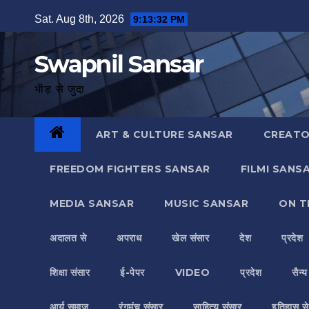
Skip
Sat. Aug 8th, 2026
9:13:32 PM
to
content
Swapnil Sansar
भीड़ से जुदा
ART & CULTURE SANSAR
CREATO
FREEDOM FIGHTERS SANSAR
FILMI SANS
MEDIA SANSAR
MUSIC SANSAR
ON T
अदालत से
अपराध
खेल संसार
देश
प्रदेश
शिक्षा संसार
ई-पेपर
VIDEO
प्रदेश
सैन्
आर्य समाज
रंगमंच संसार
साहित्य संसार
इतिहास से