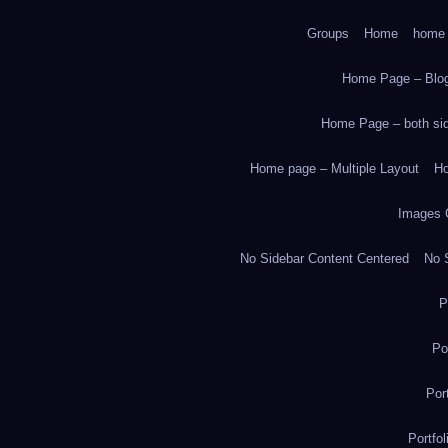
Groups
Home
home
Home Page – Blog
Home Page – both side
Home page – Multiple Layout
Ho
Images 
No Sidebar Content Centered
No S
P
Po
Por
Portfo