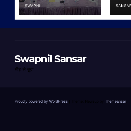
SWAPNIL
SANSA
Swapnil Sansar
भीड़ से जुदा
Proudly powered by WordPress
|
Theme: Newsup by
Themeansar
.