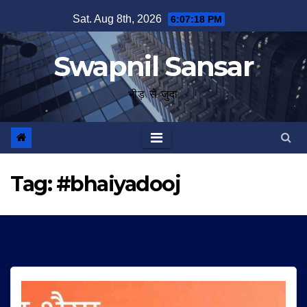
Skip
Sat. Aug 8th, 2026
6:07:18 PM
to
content
Swapnil Sansar
भीड़ से जुदा
Tag:
#bhaiyadooj