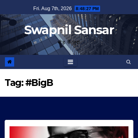
Skip
Fri. Aug 7th, 2026
8:48:27 PM
to
content
Swapnil Sansar
भीड़ से जुदा
Tag:
#BigB