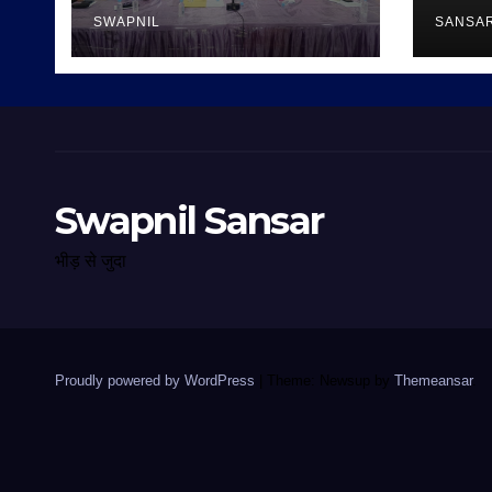
SWAPNIL
SANSA
Swapnil Sansar
भीड़ से जुदा
Proudly powered by WordPress
|
Theme: Newsup by
Themeansar
.