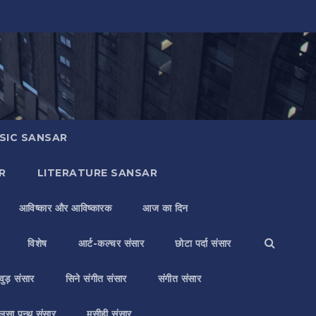
SIC SANSAR
R
LITERATURE SANSAR
आविष्कार और आविष्कारक
आज का दिन
विशेष
आर्ट-कल्चर संसार
छोटा पर्दा संसार
वुड़ संसार
सिने संगीत संसार
संगीत संसार
लसा पन्थ संसार
मसीही संसार