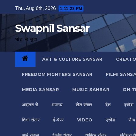
Skip
Thu. Aug 6th, 2026
1:11:24 PM
to
content
Swapnil Sansar
भीड़ से जुदा
ART & CULTURE SANSAR
CREATO
FREEDOM FIGHTERS SANSAR
FILMI SANS
MEDIA SANSAR
MUSIC SANSAR
ON T
अदालत से
अपराध
खेल संसार
देश
प्रदेश
शिक्षा संसार
ई-पेपर
VIDEO
प्रदेश
सैन्
आर्य समाज
रंगमंच संसार
साहित्य संसार
इतिहास से