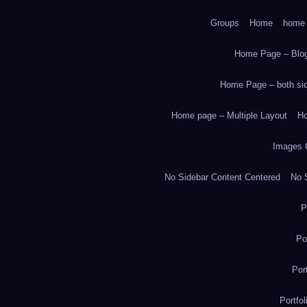
Groups
Home
home
Home Page – Blog
Home Page – both side
Home page – Multiple Layout
Ho
Images 
No Sidebar Content Centered
No S
P
Po
Por
Portfo