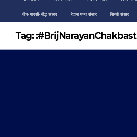
जैन-पारसी-बौद्ध संसार
रैदास पन्थ संसार
सिन्धी संसार
Tag:
:#BrijNarayanChakbast