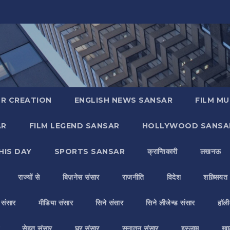
R CREATION
ENGLISH NEWS SANSAR
FILM MU
AR
FILM LEGEND SANSAR
HOLLYWOOD SANSA
HIS DAY
SPORTS SANSAR
क्रान्तिकारी
लखनऊ
राज्यों से
बिज़नेस संसार
राजनीति
विदेश
शख़्सियत
य संसार
मीडिया संसार
सिने संसार
सिने लीजेन्ड संसार
हॉली
सेहत संसार
घर संसार
सनातन संसार
इस्लाम
ख़ा