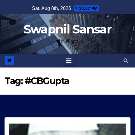
Skip
Sat. Aug 8th, 2026
7:10:58 PM
to
content
Swapnil Sansar
भीड़ से जुदा
Tag:
#CBGupta