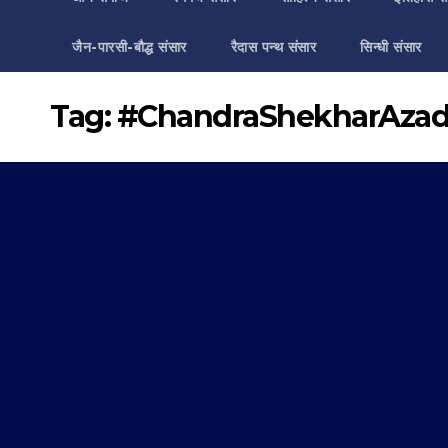
जैन-पारसी-बौद्ध संसार
रैदास पन्थ संसार
सिन्धी संसार
Tag:
#ChandraShekharAza