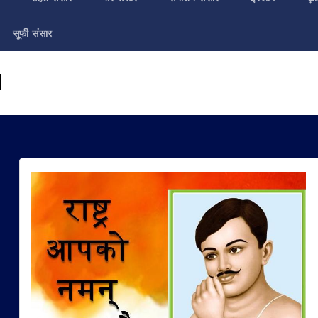
सूफी संसार
d