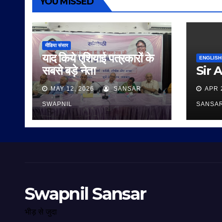
YOU MISSED
मीडिया संसार
याद किये एशियाई पत्रकारों के
ENGLISH
सबसे बड़े नेता
Sir 
MAY 12, 2026
SANSAR
APR 
SWAPNIL
SANSA
Swapnil Sansar
भीड़ से जुदा