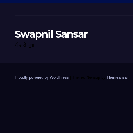
Swapnil Sansar
भीड़ से जुदा
Proudly powered by WordPress
|
Theme: Newsup by
Themeansar
.