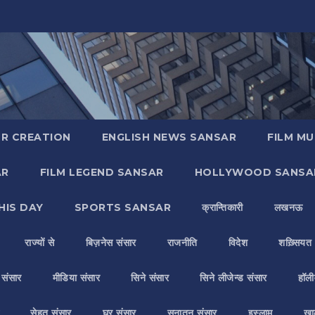
R CREATION
ENGLISH NEWS SANSAR
FILM MU
AR
FILM LEGEND SANSAR
HOLLYWOOD SANSA
HIS DAY
SPORTS SANSAR
क्रान्तिकारी
लखनऊ
राज्यों से
बिज़नेस संसार
राजनीति
विदेश
शख़्सियत
य संसार
मीडिया संसार
सिने संसार
सिने लीजेन्ड संसार
हॉली
सेहत संसार
घर संसार
सनातन संसार
इस्लाम
ख़ा