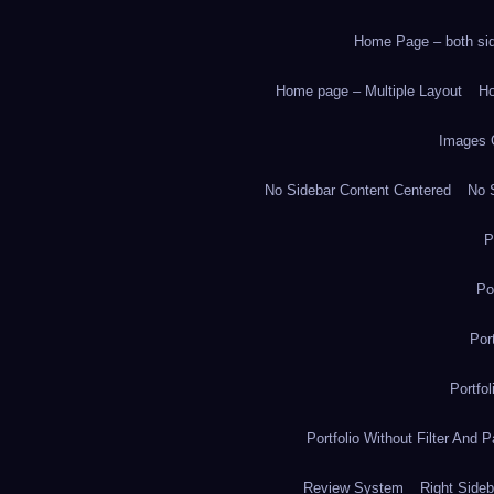
Home Page – both side
Home page – Multiple Layout
Ho
Images 
No Sidebar Content Centered
No S
P
Po
Por
Portfo
Portfolio Without Filter And P
Review System
Right Sideb