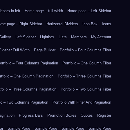
bars in left
Home page – full width
Home page – Left Sidebar
me page – Right Sidebar
Horizontal Dividers
Icon Box
Icons
Gallery
Left Sidebar
Lightbox
Lists
Members
My Account
idebar Full Width
Page Builder
Portfolio – Four Columns Filter
ortfolio – Four Columns Pagination
Portfolio – One Column Filter
rtfolio – One Column Pagination
Portfolio – Three Columns Filter
tfolio – Three Columns Pagination
Portfolio – Two Columns Filter
lio – Two Columns Pagination
Portfolio With Filter And Pagination
agination
Progress Bars
Promotion Boxes
Quotes
Register
ar
Sample Page
Sample Page
Sample Page
Sample Page