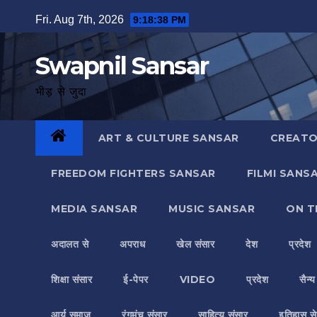
Skip
Fri. Aug 7th, 2026
9:18:39 PM
to
content
Swapnil Sansar
भीड़ से जुदा
ART & CULTURE SANSAR
CREATO
FREEDOM FIGHTERS SANSAR
FILMI SANS
MEDIA SANSAR
MUSIC SANSAR
ON T
अदालत से
अपराध
खेल संसार
देश
प्रदेश
शिक्षा संसार
ई-पेपर
VIDEO
प्रदेश
सैन्
आर्य समाज
रंगमंच संसार
साहित्य संसार
इतिहास से