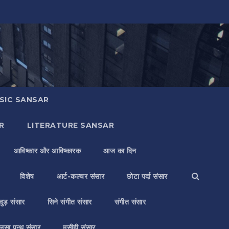
SIC SANSAR
R
LITERATURE SANSAR
आविष्कार और आविष्कारक
आज का दिन
विशेष
आर्ट-कल्चर संसार
छोटा पर्दा संसार
वुड़ संसार
सिने संगीत संसार
संगीत संसार
लसा पन्थ संसार
मसीही संसार