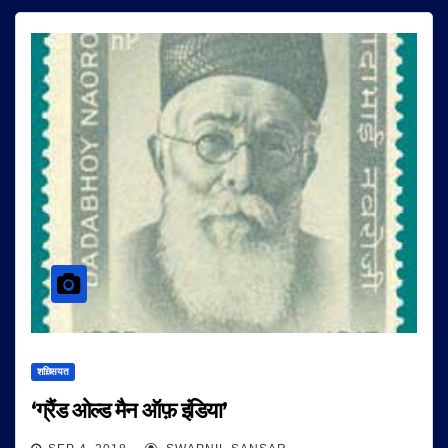
शख़्सियत
‘ग्रैंड ओल्ड मैन ऑफ़ इंडिया’