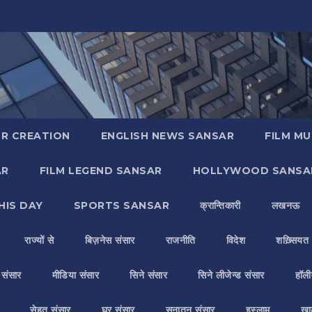
R CREATION
ENGLISH NEWS SANSAR
FILM MU
AR
FILM LEGEND SANSAR
HOLLYWOOD SANSA
HIS DAY
SPORTS SANSAR
क्रान्तिकारी
लखनऊ
राज्यों से
बिज़नेस संसार
राजनीति
विदेश
शख़्सियत
य संसार
मीडिया संसार
सिने संसार
सिने लीजेन्ड संसार
हॉली
सेहत संसार
घर संसार
सनातन संसार
इस्लाम
ख़ा