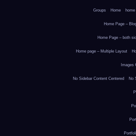
Groups
Home
home
Home Page – Blog
Home Page – both side
Home page – Multiple Layout
Ho
Images 
No Sidebar Content Centered
No S
P
Po
Por
Portfo