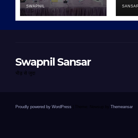
SWAPNIL
SANSA
Swapnil Sansar
भीड़ से जुदा
Proudly powered by WordPress
|
Theme: Newsup by
Themeansar
.