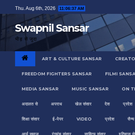
Skip
Thu. Aug 6th, 2026
11:06:38 AM
to
content
Swapnil Sansar
भीड़ से जुदा
ART & CULTURE SANSAR
CREATO
FREEDOM FIGHTERS SANSAR
FILMI SANS
MEDIA SANSAR
MUSIC SANSAR
ON T
अदालत से
अपराध
खेल संसार
देश
प्रदेश
शिक्षा संसार
ई-पेपर
VIDEO
प्रदेश
सैन्
आर्य समाज
रंगमंच संसार
साहित्य संसार
इतिहास से