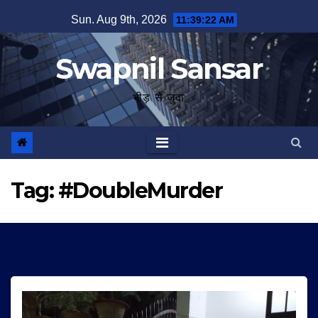
Skip
Sun. Aug 9th, 2026
11:39:23 AM
to
content
Swapnil Sansar
भीड़ से जुदा
Tag:
#DoubleMurder