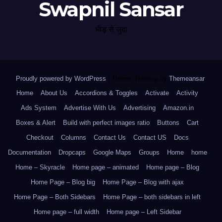
Swapnil Sansar
भीड़ से जुदा
Proudly powered by WordPress
|
Theme: Newsup by
Themeansar
.
Home
About Us
Accordions & Toggles
Activate
Activity
Ads System
Advertise With Us
Advertising
Amazon.in
Boxes & Alert
Build with perfect images ratio
Buttons
Cart
Checkout
Columns
Contact Us
Contact US
Docs
Documentation
Dropcaps
Google Maps
Groups
Home
home
Home – Skyracle
Home page – animated
Home page – Blog
Home Page – Blog big
Home Page – Blog with ajax
Home Page – Both Sidebars
Home Page – both sidebars in left
Home page – full width
Home page – Left Sidebar