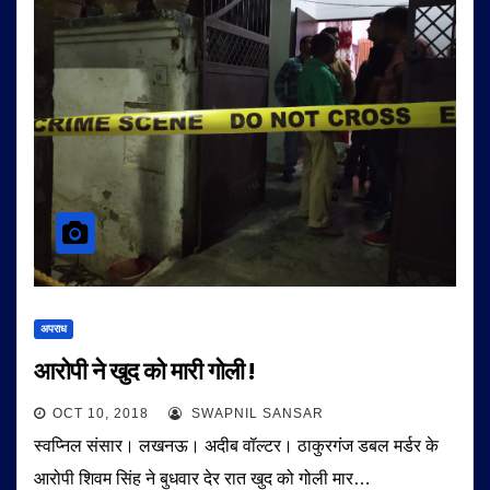
अपराध
आरोपी ने खुद को मारी गोली !
OCT 10, 2018
SWAPNIL SANSAR
स्वप्निल संसार। लखनऊ। अदीब वॉल्टर। ठाकुरगंज डबल मर्डर के
आरोपी शिवम सिंह ने बुधवार देर रात खुद को गोली मार…