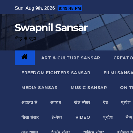
Skip
Sun. Aug 9th, 2026
9:49:49 PM
to
content
Swapnil Sansar
भीड़ से जुदा
ART & CULTURE SANSAR
CREATO
FREEDOM FIGHTERS SANSAR
FILMI SANS
MEDIA SANSAR
MUSIC SANSAR
ON T
अदालत से
अपराध
खेल संसार
देश
प्रदेश
शिक्षा संसार
ई-पेपर
VIDEO
प्रदेश
सैन्
आर्य समाज
रंगमंच संसार
साहित्य संसार
इतिहास से