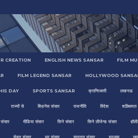
R CREATION
ENGLISH NEWS SANSAR
FILM MU
AR
FILM LEGEND SANSAR
HOLLYWOOD SANSA
HIS DAY
SPORTS SANSAR
क्रान्तिकारी
लखनऊ
राज्यों से
बिज़नेस संसार
राजनीति
विदेश
शख़्सियत
य संसार
मीडिया संसार
सिने संसार
सिने लीजेन्ड संसार
हॉली
सेहत संसार
घर संसार
सनातन संसार
इस्लाम
ख़ा