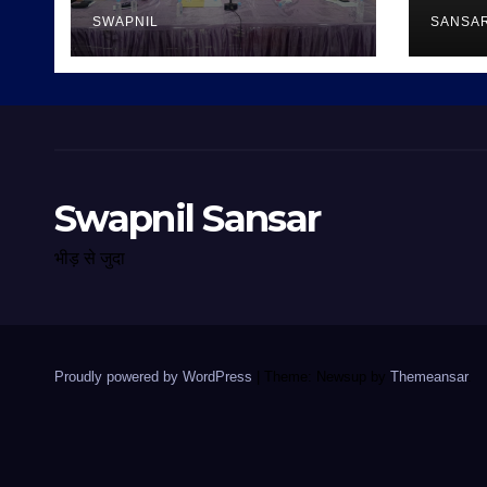
SWAPNIL
SANSA
Swapnil Sansar
भीड़ से जुदा
Proudly powered by WordPress
|
Theme: Newsup by
Themeansar
.