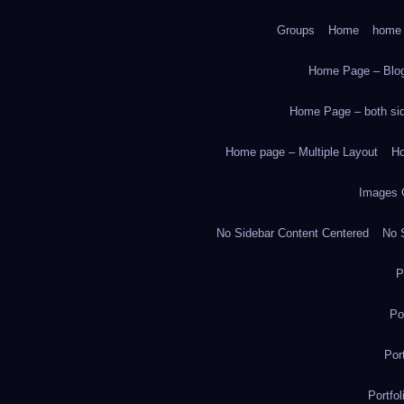
Groups
Home
home
Home Page – Blog
Home Page – both side
Home page – Multiple Layout
Ho
Images 
No Sidebar Content Centered
No S
P
Po
Por
Portfo