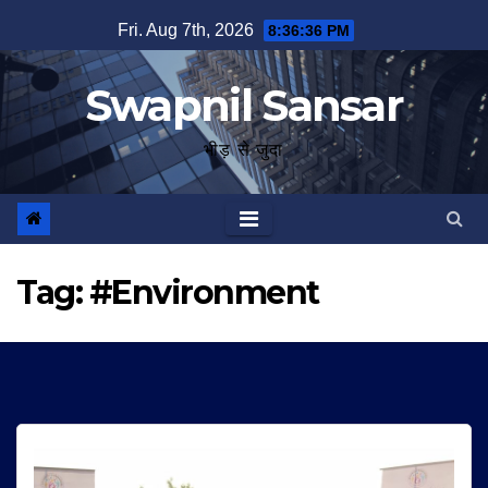
Skip
Fri. Aug 7th, 2026
8:36:37 PM
to
content
Swapnil Sansar
भीड़ से जुदा
Tag:
#Environment