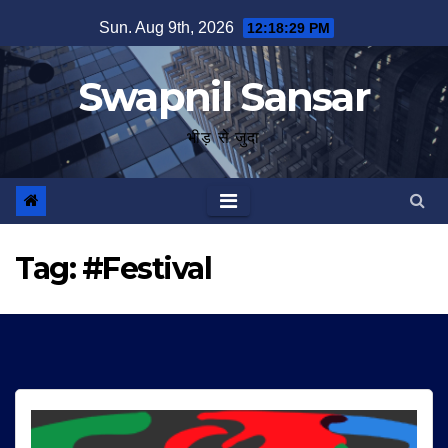
Skip
Sun. Aug 9th, 2026
12:18:29 PM
to
content
Swapnil Sansar
भीड़ से जुदा
Tag:
#Festival