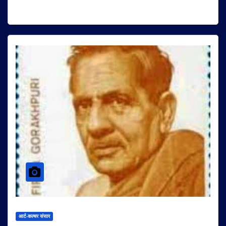
आर्ट-कल्चर संसार