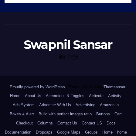
Swapnil Sansar
भीड़ से जुदा
Proudly powered by WordPress
|
Theme: Newsup by
Themeansar
.
Home
About Us
Accordions & Toggles
Activate
Activity
Ads System
Advertise With Us
Advertising
Amazon.in
Boxes & Alert
Build with perfect images ratio
Buttons
Cart
Checkout
Columns
Contact Us
Contact US
Docs
Documentation
Dropcaps
Google Maps
Groups
Home
home