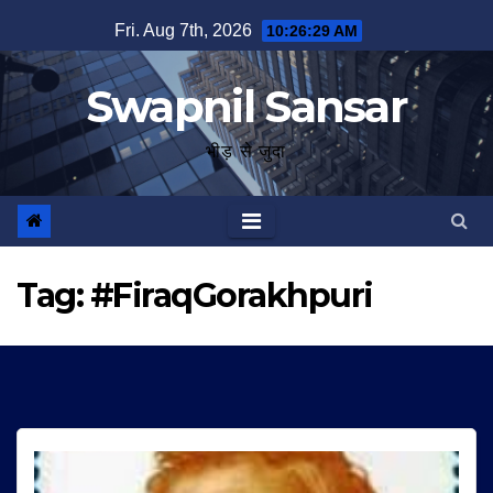
Skip
Fri. Aug 7th, 2026
10:26:30 AM
to
content
Swapnil Sansar
भीड़ से जुदा
Tag:
#FiraqGorakhpuri