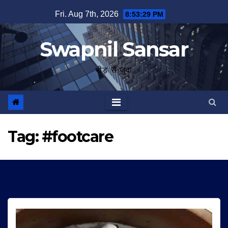
Skip
Fri. Aug 7th, 2026
8:53:30 PM
to
content
Swapnil Sansar
भीड़ से जुदा
Tag:
#footcare