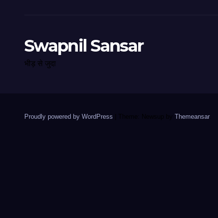
Swapnil Sansar
भीड़ से जुदा
Proudly powered by WordPress
|
Theme: Newsup by
Themeansar
.