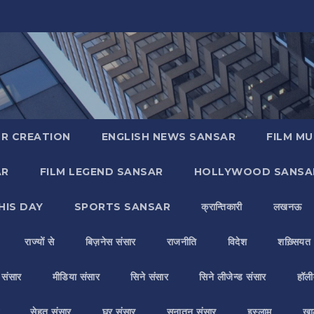
R CREATION
ENGLISH NEWS SANSAR
FILM MU
AR
FILM LEGEND SANSAR
HOLLYWOOD SANSA
HIS DAY
SPORTS SANSAR
क्रान्तिकारी
लखनऊ
राज्यों से
बिज़नेस संसार
राजनीति
विदेश
शख़्सियत
य संसार
मीडिया संसार
सिने संसार
सिने लीजेन्ड संसार
हॉली
सेहत संसार
घर संसार
सनातन संसार
इस्लाम
ख़ा