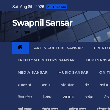
Skip
Sat. Aug 8th, 2026
5:31:40 AM
to
content
Swapnil Sansar
भीड़ से जुदा
ART & CULTURE SANSAR
CREATO
FREEDOM FIGHTERS SANSAR
FILMI SANS
MEDIA SANSAR
MUSIC SANSAR
ON T
अदालत से
अपराध
खेल संसार
देश
प्रदेश
शिक्षा संसार
ई-पेपर
VIDEO
प्रदेश
सैन्
आर्य समाज
रंगमंच संसार
साहित्य संसार
इतिहास से