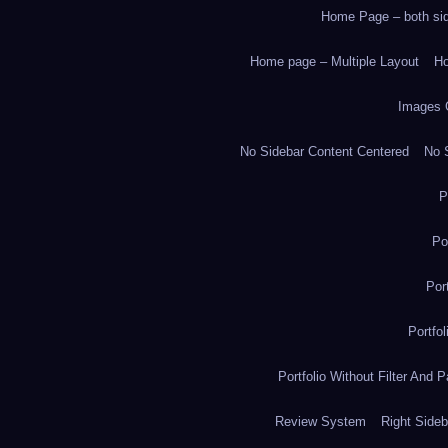
Home Page – both side
Home page – Multiple Layout
Ho
Images 
No Sidebar Content Centered
No S
P
Po
Por
Portfo
Portfolio Without Filter And P
Review System
Right Sideb