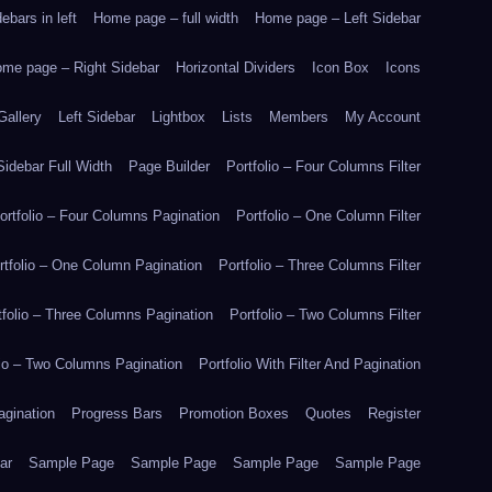
bars in left
Home page – full width
Home page – Left Sidebar
me page – Right Sidebar
Horizontal Dividers
Icon Box
Icons
Gallery
Left Sidebar
Lightbox
Lists
Members
My Account
idebar Full Width
Page Builder
Portfolio – Four Columns Filter
ortfolio – Four Columns Pagination
Portfolio – One Column Filter
rtfolio – One Column Pagination
Portfolio – Three Columns Filter
tfolio – Three Columns Pagination
Portfolio – Two Columns Filter
lio – Two Columns Pagination
Portfolio With Filter And Pagination
agination
Progress Bars
Promotion Boxes
Quotes
Register
ar
Sample Page
Sample Page
Sample Page
Sample Page