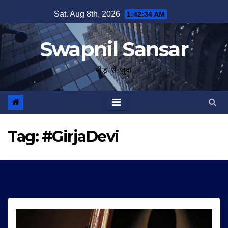
Skip
Sat. Aug 8th, 2026
1:42:35 AM
to
content
Swapnil Sansar
भीड़ से जुदा
Tag:
#GirjaDevi