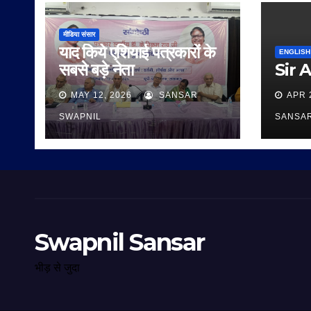
मीडिया संसार
याद किये एशियाई पत्रकारों के
ENGLISH
सबसे बड़े नेता
Sir 
MAY 12, 2026
SANSAR
APR 
SWAPNIL
SANSA
Swapnil Sansar
भीड़ से जुदा