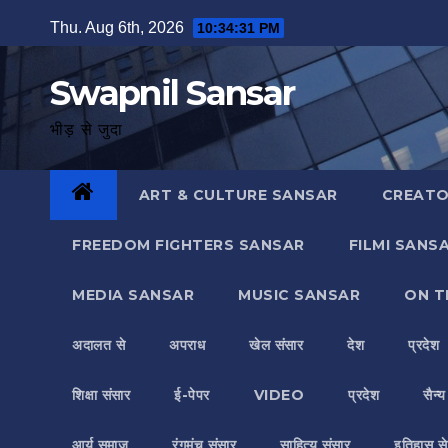
Skip
Thu. Aug 6th, 2026
10:34:32 PM
to
content
Swapnil Sansar
भीड़ से जुदा
ART & CULTURE SANSAR
CREATO
FREEDOM FIGHTERS SANSAR
FILMI SANS
MEDIA SANSAR
MUSIC SANSAR
ON T
अदालत से
अपराध
खेल संसार
देश
प्रदेश
शिक्षा संसार
ई-पेपर
VIDEO
प्रदेश
सैन्
आर्य समाज
रंगमंच संसार
साहित्य संसार
इतिहास से