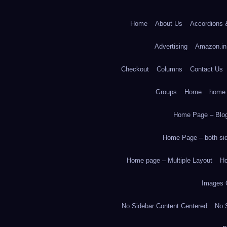
Home
About Us
Accordions 
Advertising
Amazon.in
Checkout
Columns
Contact Us
Groups
Home
home
Home Page – Blog
Home Page – both side
Home page – Multiple Layout
Ho
Images 
No Sidebar Content Centered
No S