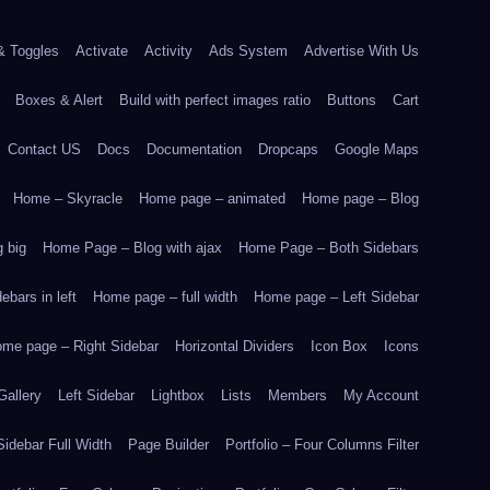
& Toggles
Activate
Activity
Ads System
Advertise With Us
Boxes & Alert
Build with perfect images ratio
Buttons
Cart
Contact US
Docs
Documentation
Dropcaps
Google Maps
Home – Skyracle
Home page – animated
Home page – Blog
 big
Home Page – Blog with ajax
Home Page – Both Sidebars
bars in left
Home page – full width
Home page – Left Sidebar
me page – Right Sidebar
Horizontal Dividers
Icon Box
Icons
Gallery
Left Sidebar
Lightbox
Lists
Members
My Account
idebar Full Width
Page Builder
Portfolio – Four Columns Filter