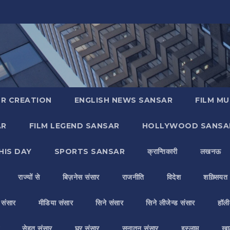
R CREATION
ENGLISH NEWS SANSAR
FILM MU
AR
FILM LEGEND SANSAR
HOLLYWOOD SANSA
HIS DAY
SPORTS SANSAR
क्रान्तिकारी
लखनऊ
राज्यों से
बिज़नेस संसार
राजनीति
विदेश
शख़्सियत
य संसार
मीडिया संसार
सिने संसार
सिने लीजेन्ड संसार
हॉली
सेहत संसार
घर संसार
सनातन संसार
इस्लाम
ख़ा