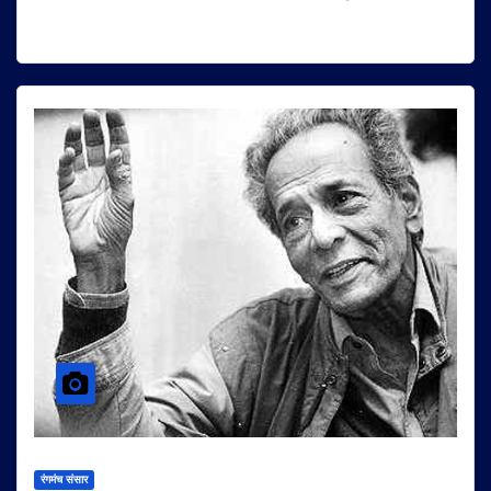
रंगमंच संसार