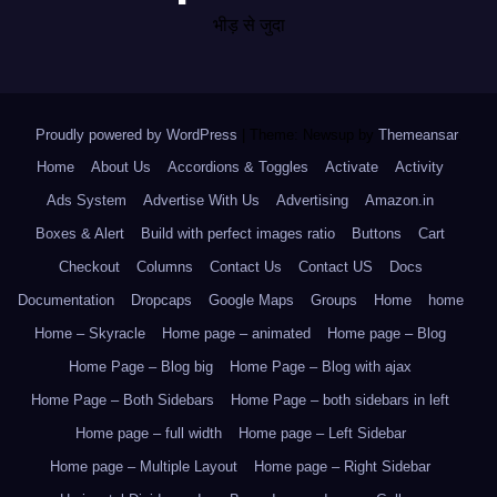
भीड़ से जुदा
Proudly powered by WordPress
|
Theme: Newsup by
Themeansar
.
Home
About Us
Accordions & Toggles
Activate
Activity
Ads System
Advertise With Us
Advertising
Amazon.in
Boxes & Alert
Build with perfect images ratio
Buttons
Cart
Checkout
Columns
Contact Us
Contact US
Docs
Documentation
Dropcaps
Google Maps
Groups
Home
home
Home – Skyracle
Home page – animated
Home page – Blog
Home Page – Blog big
Home Page – Blog with ajax
Home Page – Both Sidebars
Home Page – both sidebars in left
Home page – full width
Home page – Left Sidebar
Home page – Multiple Layout
Home page – Right Sidebar