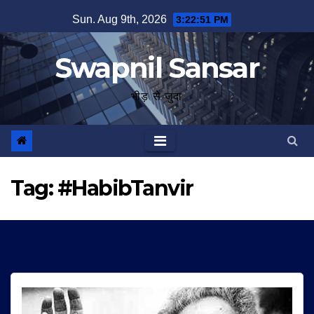
Skip
Sun. Aug 9th, 2026
3:22:51 PM
to
content
Swapnil Sansar
भीड़ से जुदा
Tag:
#HabibTanvir