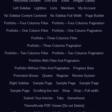
Horizontal Dividers
Icon Box
Icons
Images Gallery
Left Sidebar
Lightbox
Lists
Members
My Account
No Sidebar Content Centered
No Sidebar Full Width
Page Builder
Portfolio – Four Columns Filter
Portfolio – Four Columns Pagination
Portfolio – One Column Filter
Portfolio – One Column Pagination
Portfolio – Three Columns Filter
Portfolio – Three Columns Pagination
Portfolio – Two Columns Filter
Portfolio – Two Columns Pagination
Portfolio With Filter And Pagination
Portfolio Without Filter And Pagination
Progress Bars
Promotion Boxes
Quotes
Register
Review System
Right Sidebar
Sample Page
Sample Page
Sample Page
Sample Page
Scrolling box test
Shop
Shop – Full width
Submit Your Articles
Tabs
themeforest
ThemeNcode PDF Viewer [Do not Delete]