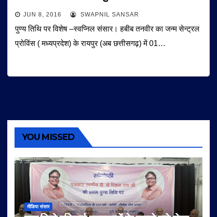
JUN 8, 2016
SWAPNIL SANSAR
पुण्य तिथि पर विशेष –स्वप्निल संसार। हबीब तनवीर का जन्म सेन्ट्रल
प्रोविंस ( मध्यप्रदेश) के रायपुर (अब छत्तीसगढ़) में 01…
YOU MISSED
मीडिया संसार