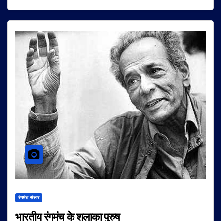
रंगमंच संसार
भारतीय रंगमंच के शलाका पुरुष