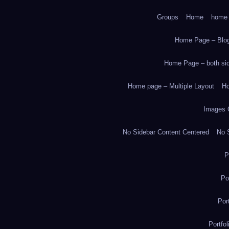
Groups
Home
home
Home Page – Blog
Home Page – both side
Home page – Multiple Layout
Ho
Images 
No Sidebar Content Centered
No S
P
Po
Por
Portfo