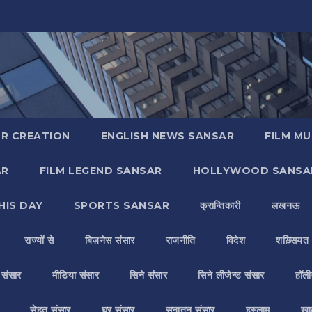
R CREATION
ENGLISH NEWS SANSAR
FILM MU
AR
FILM LEGEND SANSAR
HOLLYWOOD SANSA
HIS DAY
SPORTS SANSAR
क्रान्तिकारी
लखनऊ
राज्यों से
बिज़नेस संसार
राजनीति
विदेश
शख़्सियत
य संसार
मीडिया संसार
सिने संसार
सिने लीजेन्ड संसार
हॉली
सेहत संसार
घर संसार
सनातन संसार
इस्लाम
ख़ा