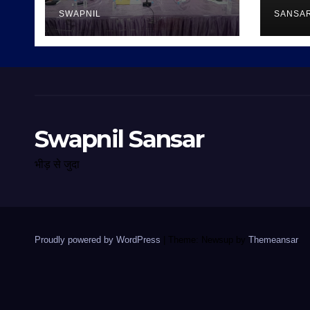
SWAPNIL
SANSA
Swapnil Sansar
भीड़ से जुदा
Proudly powered by WordPress
|
Theme: Newsup by
Themeansar
.