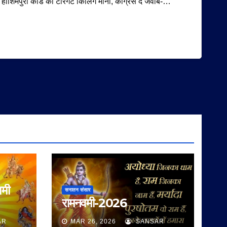
हाशिमपुरा कांड को टारगेट किलिंग माना, कांग्रेस दे जवाब-…
वमी
सनातन संसार
रामनवमी-2026
AR
MAR 26, 2026
SANSAR