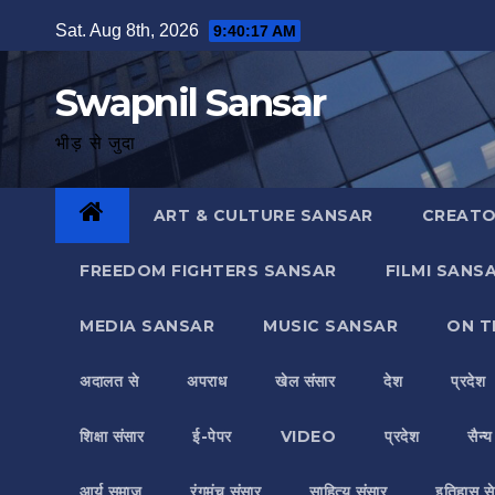
Skip
Sat. Aug 8th, 2026
9:40:18 AM
to
content
Swapnil Sansar
भीड़ से जुदा
ART & CULTURE SANSAR
CREATO
FREEDOM FIGHTERS SANSAR
FILMI SANS
MEDIA SANSAR
MUSIC SANSAR
ON T
अदालत से
अपराध
खेल संसार
देश
प्रदेश
शिक्षा संसार
ई-पेपर
VIDEO
प्रदेश
सैन्
आर्य समाज
रंगमंच संसार
साहित्य संसार
इतिहास से