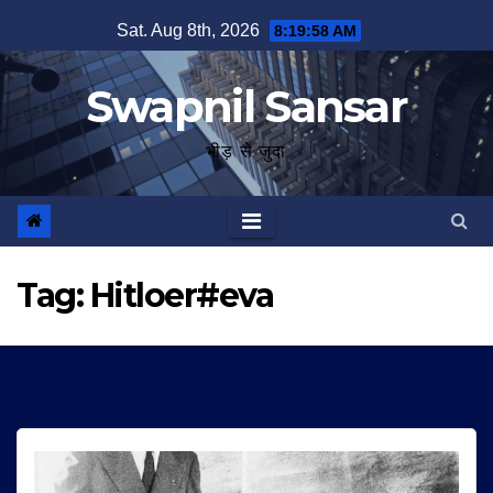
Skip
Sat. Aug 8th, 2026
8:19:59 AM
to
content
Swapnil Sansar
भीड़ से जुदा
Tag:
Hitloer#eva