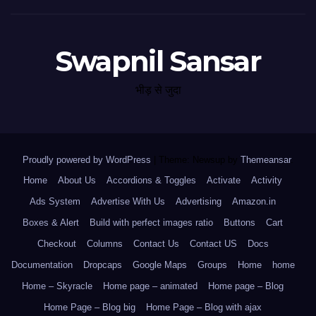
Swapnil Sansar
भीड़ से जुदा
Proudly powered by WordPress
|
Theme: Newsup by
Themeansar
.
Home
About Us
Accordions & Toggles
Activate
Activity
Ads System
Advertise With Us
Advertising
Amazon.in
Boxes & Alert
Build with perfect images ratio
Buttons
Cart
Checkout
Columns
Contact Us
Contact US
Docs
Documentation
Dropcaps
Google Maps
Groups
Home
home
Home – Skyracle
Home page – animated
Home page – Blog
Home Page – Blog big
Home Page – Blog with ajax