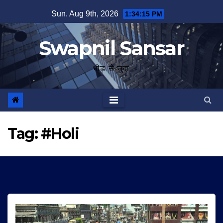
Skip
Sun. Aug 9th, 2026
1:34:16 PM
to
content
Swapnil Sansar
भीड़ से जुदा
Tag:
#Holi