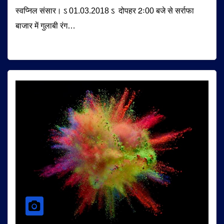
स्वप्निल संसार। ऽ 01.03.2018 ऽ दोपहर 2ः00 बजे से सर्राफा
बाजार में गुलाबी रंग…