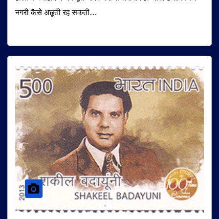
नगरी कैसे अछूती रह सकती…