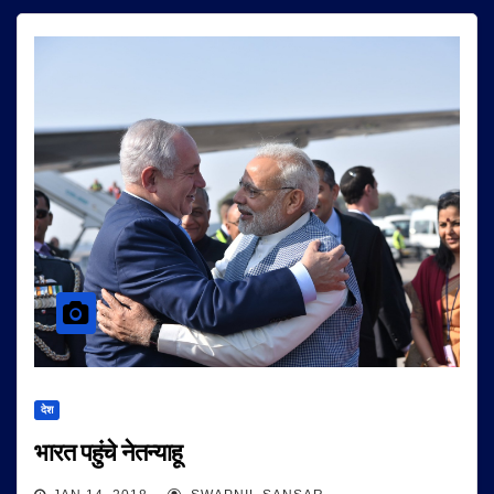
देश
भारत पहुंचे नेतन्याहू