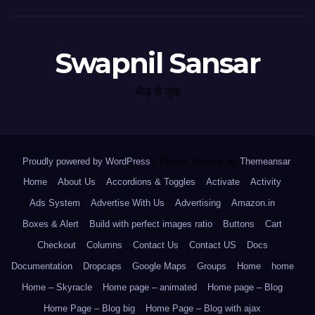
Swapnil Sansar
भीड़ से जुदा
Proudly powered by WordPress
|
Theme: Newsup by
Themeansar
.
Home
About Us
Accordions & Toggles
Activate
Activity
Ads System
Advertise With Us
Advertising
Amazon.in
Boxes & Alert
Build with perfect images ratio
Buttons
Cart
Checkout
Columns
Contact Us
Contact US
Docs
Documentation
Dropcaps
Google Maps
Groups
Home
home
Home – Skyracle
Home page – animated
Home page – Blog
Home Page – Blog big
Home Page – Blog with ajax