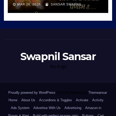
MAR 26, 2026
SANSAR SWAPNIL
Swapnil Sansar
भीड़ से जुदा
Proudly powered by WordPress
|
Theme: Newsup by
Themeansar
.
Home
About Us
Accordions & Toggles
Activate
Activity
Ads System
Advertise With Us
Advertising
Amazon.in
Boxes & Alert
Build with perfect images ratio
Buttons
Cart