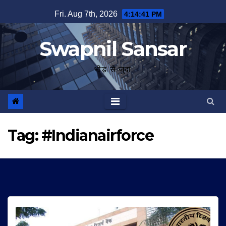
Skip
Fri. Aug 7th, 2026
4:14:42 PM
to
content
Swapnil Sansar
भीड़ से जुदा
Tag:
#Indianairforce